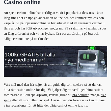
Casino online
Att spela casino online har verkligen vuxit i popularitet de senaste åren.
Idag finns det en uppsjö av casinon online och det kommer nya casinon
varje år. Vi på topcasinoonline.se har arbetet med att recensera casinon i
flera år och har följt utveckligen noggrant. På så sätt har vi samlat på oss
en lång erfarenhet och vi har lyckats lära oss att särskilja på bra och
dåliga casinon ute på marknaden.
Vårt mål med den här sajten är att guida dig som spelare så att du kan
hitta rätt casino online för dig. Vi hjälper dig att verkligen hitta casinot
som passar in i din spelarprofil, kanske gillar du
bra bonusar
, många
free
spins
eller ett stort utbud av spel. Oavsett vad du föredrar så kan du läsa
våra recensioner för att hitta det bästa casinot online just nu.