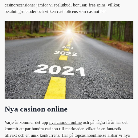
casinorecensioner jämför vi spelutbud, bonusar, free spins, villkor,
betalningsmetoder och vilken casinolicens som casinot har.
Nya casinon online
Varje år kommer det upp
nya casinon online
och på några få år har det
kommit ett par hundra casinon till marknaden vilket är en fantastik
tillväxt och en unik konkurrens. Här på topcasinoonline.se älskar vi nya