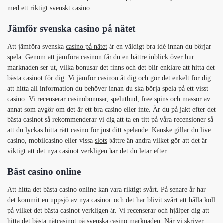
med ett riktigt svenskt casino.
Jämför svenska casino på nätet
Att jämföra svenska
casino på nätet
är en väldigt bra idé innan du börjar
spela. Genom att jämföra casinon får du en bättre inblick över hur
marknaden ser ut, vilka bonusar det finns och det blir enklare att hitta det
bästa casinot för dig. Vi jämför casinon åt dig och gör det enkelt för dig
att hitta all information du behöver innan du ska börja spela på ett visst
casino. Vi recenserar casinobonusar, spelutbud,
free spins
och massor av
annat som avgör om det är ett bra casino eller inte. Är du på jakt efter det
bästa casinot så rekommenderar vi dig att ta en titt på våra recensioner så
att du lyckas hitta rätt casino för just ditt spelande. Kanske gillar du live
casino, mobilcasino eller vissa
slots
bättre än andra vilket gör att det är
viktigt att det nya casinot verkligen har det du letar efter.
Bäst casino online
Att hitta det bästa casino online kan vara riktigt svårt. På senare år har
det kommit en uppsjö av nya casinon och det har blivit svårt att hålla koll
på vilket det bästa casinot verkligen är. Vi recenserar och hjälper dig att
hitta det bästa nätcasinot på svenska casino marknaden. När vi skriver