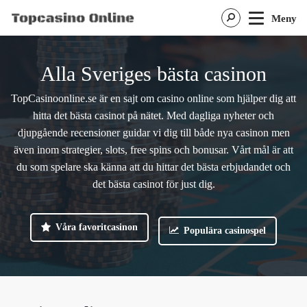
Meny
Alla Sveriges bästa casinon
TopCasinoonline.se är en sajt om casino online som hjälper dig att
hitta det bästa casinot på nätet. Med dagliga nyheter och
djupgående recensioner guidar vi dig till både nya casinon men
även inom strategier, slots, free spins och bonusar. Vårt mål är att
du som spelare ska känna att du hittar det bästa erbjudandet och
det bästa casinot för just dig.
Våra favoritcasinon
Populära casinospel