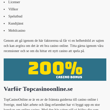
Licenser
Villkor
Spelutbud
Kundtjänst
Mobilcasino
Genom att gå igenom de här faktorerna så får vi en helhetsbild av sajten
och kan avgöra om det är ett bra casino online. Titta gärna igenom våra
recensioner och se om du hittar ett nytt casino att spela på.
Varför Topcasinoonline.se
TopCasinoOnline.se är en av de främsta guiderna till casino online i
Sverige, med hårt arbete och lång erfarenhet har vi byggt upp en stor
kunskap om online casino. Med den här sajten vill vi hjälpa dig som