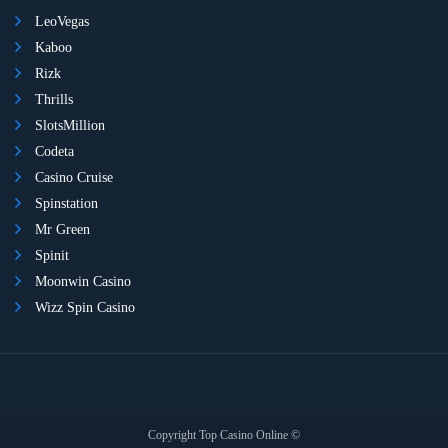
LeoVegas
Kaboo
Rizk
Thrills
SlotsMillion
Codeta
Casino Cruise
Spinstation
Mr Green
Spinit
Moonwin Casino
Wizz Spin Casino
Copyright Top Casino Online ©