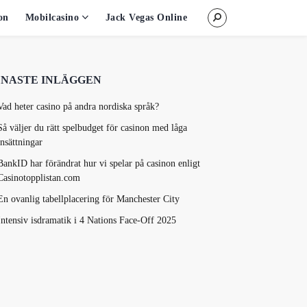
on
Mobilcasino
Jack Vegas Online
ENASTE INLÄGGEN
Vad heter casino på andra nordiska språk?
Så väljer du rätt spelbudget för casinon med låga
insättningar
BankID har förändrat hur vi spelar på casinon enligt
Casinotopplistan.com
En ovanlig tabellplacering för Manchester City
Intensiv isdramatik i 4 Nations Face-Off 2025