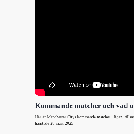
Kommande matcher och vad o
Här är Manchester Citys kommande matcher i ligan, tillsa
hämtade 28 mars 2025: