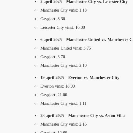
2 april 2025 – Manchester City vs. Leicester City
Manchester City vinst: 1.18
Oavgjort: 8.30
Leicester City vinst: 16.00
6 april 2025 – Manchester United vs. Manchester C
Manchester United vinst: 3.75
Oavgjort: 3.70
Manchester City vinst: 2.10
19 april 2025 – Everton vs. Manchester City
Everton vinst: 18.00
Oavgjort: 21.00
Manchester City vinst: 1.11
28 april 2025 – Manchester City vs. Aston Villa
Manchester City vinst: 2.16
Oavgjort: 12.60