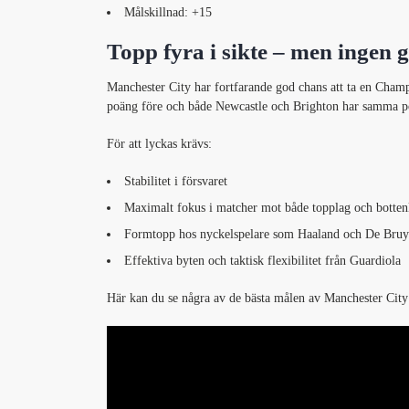
Målskillnad: +15
Topp fyra i sikte – men ingen 
Manchester City har fortfarande god chans att ta en Cham
poäng före och både Newcastle och Brighton har samma poä
För att lyckas krävs:
Stabilitet i försvaret
Maximalt fokus i matcher mot både topplag och botten
Formtopp hos nyckelspelare som Haaland och De Bru
Effektiva byten och taktisk flexibilitet från Guardiola
Här kan du se några av de bästa målen av Manchester City