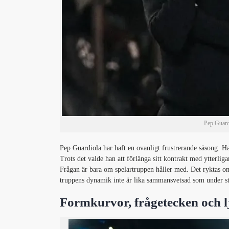
Pep Guard
Pep Guardiola har haft en ovanligt frustrerande säsong. Han
Trots det valde han att förlänga sitt kontrakt med ytterligare
Frågan är bara om spelartruppen håller med. Det ryktas om 
truppens dynamik inte är lika sammansvetsad som under st
Formkurvor, frågetecken och 