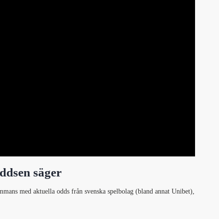
ddsen säger
mmans med aktuella odds från svenska spelbolag (bland annat Unibet),