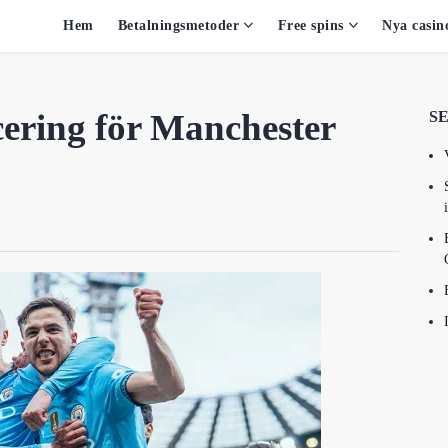
Hem
Betalningsmetoder
Free spins
Nya casin
cering för Manchester
S